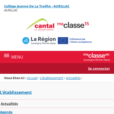
Panneau de gestion des cookies
Collège Jeanne De La Treilhe - AURILLAC
Menu de la rubrique
Contenu
AURILLAC
MENU
Se connecter
Vous êtes ici :
Accueil
›
L'établissement
›
Actualités
›
L'établissement
Actualités
Agenda