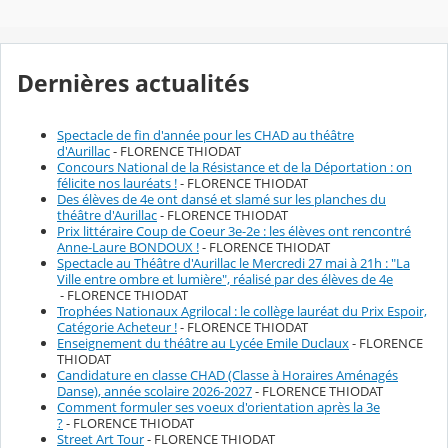
Dernières actualités
Spectacle de fin d'année pour les CHAD au théâtre
d'Aurillac
- FLORENCE THIODAT
Concours National de la Résistance et de la Déportation : on
félicite nos lauréats !
- FLORENCE THIODAT
Des élèves de 4e ont dansé et slamé sur les planches du
théâtre d'Aurillac
- FLORENCE THIODAT
Prix littéraire Coup de Coeur 3e-2e : les élèves ont rencontré
Anne-Laure BONDOUX !
- FLORENCE THIODAT
Spectacle au Théâtre d'Aurillac le Mercredi 27 mai à 21h : "La
Ville entre ombre et lumière", réalisé par des élèves de 4e
- FLORENCE THIODAT
Trophées Nationaux Agrilocal : le collège lauréat du Prix Espoir,
Catégorie Acheteur !
- FLORENCE THIODAT
Enseignement du théâtre au Lycée Emile Duclaux
- FLORENCE
THIODAT
Candidature en classe CHAD (Classe à Horaires Aménagés
Danse), année scolaire 2026-2027
- FLORENCE THIODAT
Comment formuler ses voeux d'orientation après la 3e
?
- FLORENCE THIODAT
Street Art Tour
- FLORENCE THIODAT