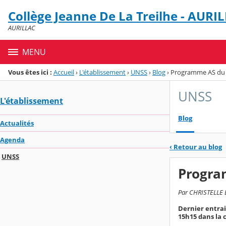
Panneau de gestion des cookies
Collège Jeanne De La Treilhe - AURI
Menu de la rubrique
Contenu
AURILLAC
MENU
Vous êtes ici :
Accueil
›
L'établissement
›
UNSS
›
Blog
›
Programme AS du 
UNSS
L'établissement
Blog
Actualités
Agenda
‹
Retour au blog
UNSS
Progra
Par CHRISTELLE B
Dernier entrai
15h15 dans la 