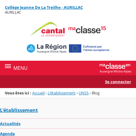
Panneau de gestion des cookies
Collège Jeanne De La Treilhe - AURILLAC
Menu de la rubrique
Contenu
AURILLAC
MENU
Se connecter
Vous êtes ici :
Accueil
›
L'établissement
›
UNSS
›
Blog
L'établissement
Actualités
Agenda