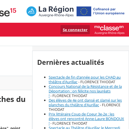
Se connecter
Dernières actualités
Spectacle de fin d'année pour les CHAD au
théâtre d'Aurillac
- FLORENCE THIODAT
Concours National de la Résistance et de la
Déportation : on félicite nos lauréats
!
- FLORENCE THIODAT
ches du
Des élèves de 4e ont dansé et slamé sur les
planches du théâtre d'Aurillac
- FLORENCE
THIODAT
Prix littéraire Coup de Coeur 3e-2e : les
élèves ont rencontré Anne-Laure BONDOUX
!
- FLORENCE THIODAT
Spectacle au Théâtre d'Aurillac le Mercredi
ière", point