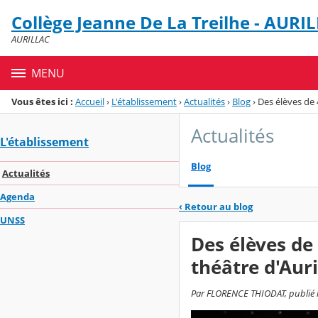
Panneau de gestion des cookies
Collège Jeanne De La Treilhe - AURI
Menu de la rubrique
Contenu
AURILLAC
MENU
Vous êtes ici :
Accueil
›
L'établissement
›
Actualités
›
Blog
›
Des élèves de 
Actualités
L'établissement
Blog
Actualités
Agenda
‹
Retour au blog
UNSS
Des élèves de
théâtre d'Auri
Par FLORENCE THIODAT, publié le