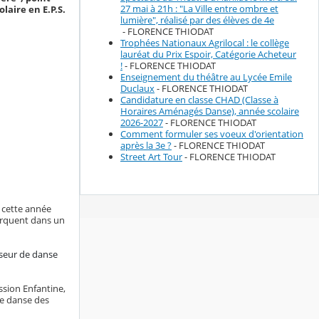
27 mai à 21h : "La Ville entre ombre et
laire en E.P.S.
lumière", réalisé par des élèves de 4e
- FLORENCE THIODAT
Trophées Nationaux Agrilocal : le collège
lauréat du Prix Espoir, Catégorie Acheteur
!
- FLORENCE THIODAT
Enseignement du théâtre au Lycée Emile
Duclaux
- FLORENCE THIODAT
Candidature en classe CHAD (Classe à
Horaires Aménagés Danse), année scolaire
2026-2027
- FLORENCE THIODAT
Comment formuler ses voeux d'orientation
après la 3e ?
- FLORENCE THIODAT
Street Art Tour
- FLORENCE THIODAT
e cette année
barquent dans un
esseur de danse
ssion Enfantine,
 de danse des