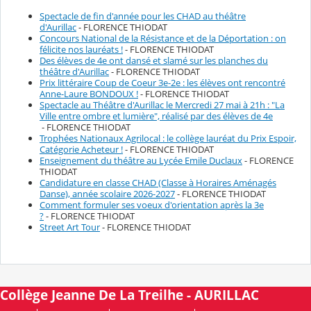
Spectacle de fin d'année pour les CHAD au théâtre
d'Aurillac
- FLORENCE THIODAT
Concours National de la Résistance et de la Déportation : on
félicite nos lauréats !
- FLORENCE THIODAT
Des élèves de 4e ont dansé et slamé sur les planches du
théâtre d'Aurillac
- FLORENCE THIODAT
Prix littéraire Coup de Coeur 3e-2e : les élèves ont rencontré
Anne-Laure BONDOUX !
- FLORENCE THIODAT
Spectacle au Théâtre d'Aurillac le Mercredi 27 mai à 21h : "La
Ville entre ombre et lumière", réalisé par des élèves de 4e
- FLORENCE THIODAT
Trophées Nationaux Agrilocal : le collège lauréat du Prix Espoir,
Catégorie Acheteur !
- FLORENCE THIODAT
Enseignement du théâtre au Lycée Emile Duclaux
- FLORENCE
THIODAT
Candidature en classe CHAD (Classe à Horaires Aménagés
Danse), année scolaire 2026-2027
- FLORENCE THIODAT
Comment formuler ses voeux d'orientation après la 3e
?
- FLORENCE THIODAT
Street Art Tour
- FLORENCE THIODAT
Collège Jeanne De La Treilhe - AURILLAC