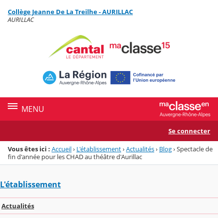
Panneau de gestion des cookies
Collège Jeanne De La Treilhe - AURILLAC
Menu de la rubrique
Contenu
AURILLAC
MENU
Se connecter
Vous êtes ici :
Accueil
›
L'établissement
›
Actualités
›
Blog
›
Spectacle de
fin d'année pour les CHAD au théâtre d'Aurillac
L'établissement
Actualités